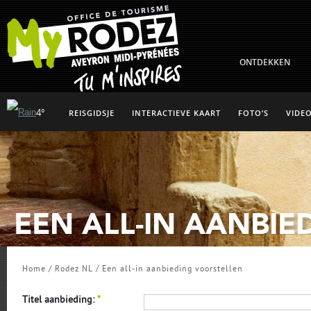
ONTDEKKEN
4°
REISGIDSJE
INTERACTIEVE KAART
FOTO’S
VIDEO
EEN ALL-IN AANBI
Home
/
Rodez NL
/
Een all-in aanbieding voorstellen
Titel aanbieding:
*