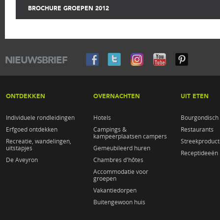
BROCHURE GROEPEN 2012
NIEUWSBRIEF
ONTDEKKEN
OVERNACHTEN
UIT ETEN
Individuele rondleidingen
Hotels
Bourgondisch 
Erfgoed ontdekken
Campings &
Restaurants
kampeerplaatsen campers
Recreatie, wandelingen,
Streekproduc
uitstapjes
Gemeubileerd huren
Receptideeën
De Aveyron
Chambres d'hôtes
Accommodatie voor
groepen
Vakantiedorpen
Buitengewoon huis