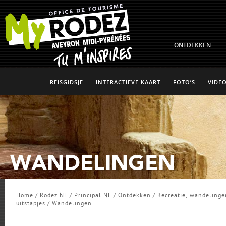
ONTDEKKEN
REISGIDSJE
INTERACTIEVE KAART
FOTO’S
VIDEO
WANDELINGEN
Home
/
Rodez NL
/
Principal NL
/
Ontdekken
/
Recreatie, wandelinge
uitstapjes
/
Wandelingen