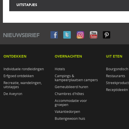
UITSTAPJES
NIEUWSBRIEF
ONTDEKKEN
OVERNACHTEN
UIT ETEN
Individuele rondleidingen
Hotels
Bourgondisch 
Erfgoed ontdekken
Campings &
Restaurants
kampeerplaatsen campers
Recreatie, wandelingen,
Streekproduc
uitstapjes
Gemeubileerd huren
Receptideeën
De Aveyron
Chambres d'hôtes
Accommodatie voor
groepen
Vakantiedorpen
Buitengewoon huis