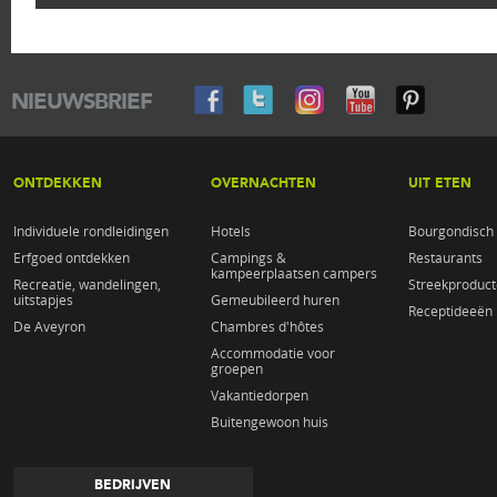
NIEUWSBRIEF
ONTDEKKEN
OVERNACHTEN
UIT ETEN
Individuele rondleidingen
Hotels
Bourgondisch 
Erfgoed ontdekken
Campings &
Restaurants
kampeerplaatsen campers
Recreatie, wandelingen,
Streekproduc
uitstapjes
Gemeubileerd huren
Receptideeën
De Aveyron
Chambres d'hôtes
Accommodatie voor
groepen
Vakantiedorpen
Buitengewoon huis
BEDRIJVEN