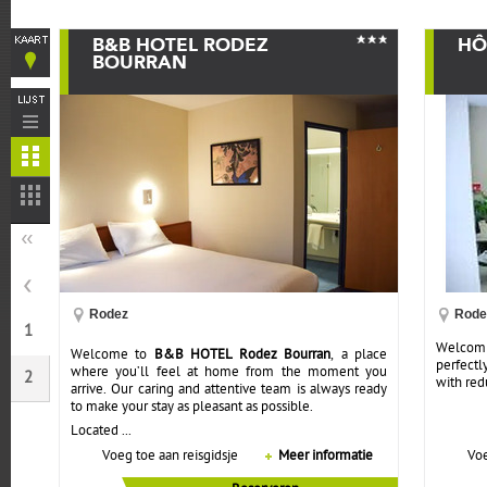
B&B HOTEL RODEZ
HÔ
BOURRAN
Rodez
Rode
1
Welcomi
Welcome to
B&B HOTEL Rodez Bourran
, a place
perfectl
where you’ll feel at home from the moment you
2
with red
arrive. Our caring and attentive team is always ready
to make your stay as pleasant as possible.
Located ...
Voeg toe aan reisgidsje
Meer informatie
Voe