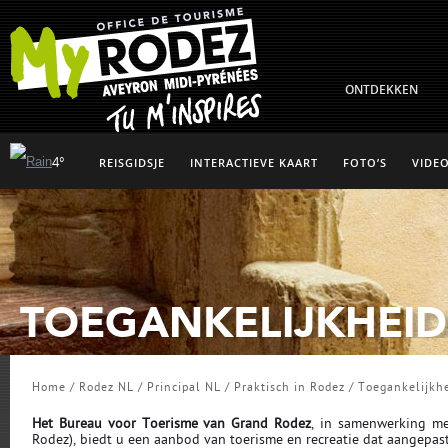
ONTDEKKEN
4°
REISGIDSJE
INTERACTIEVE KAART
FOTO’S
VIDEO
TOEGANKELIJKHEID
Home
/
Rodez NL
/
Principal NL
/
Praktisch in Rodez
/
Toegankelijkh
Het
Bureau voor Toerisme van Grand Rodez
, in samenwerking me
Rodez), biedt u een aanbod van toerisme en recreatie dat aangepas