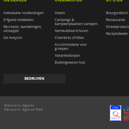
ONTDEKKEN
OVERNACHTEN
UIT ETEN
Individuele rondleidingen
Hotels
Bourgondisch 
Erfgoed ontdekken
Campings &
Restaurants
kampeerplaatsen campers
Recreatie, wandelingen,
Streekproduc
uitstapjes
Gemeubileerd huren
Receptideeën
De Aveyron
Chambres d'hôtes
Accommodatie voor
groepen
Vakantiedorpen
Buitengewoon huis
BEDRIJVEN
Mentions légales
Raccourci Agence Web