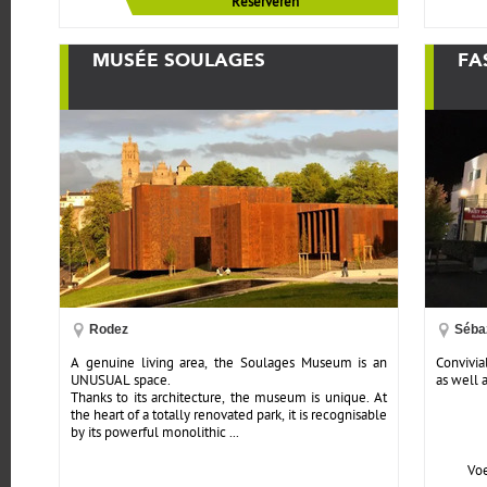
Reserveren
MUSÉE SOULAGES
FA
Rodez
Séba
A genuine living area, the Soulages Museum is an
Convivia
UNUSUAL space.
as well 
Thanks to its architecture, the museum is unique. At
the heart of a totally renovated park, it is recognisable
by its powerful monolithic ...
Voe